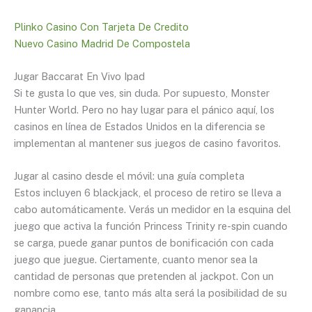
Plinko Casino Con Tarjeta De Credito
Nuevo Casino Madrid De Compostela
Jugar Baccarat En Vivo Ipad
Si te gusta lo que ves, sin duda. Por supuesto, Monster
Hunter World. Pero no hay lugar para el pánico aquí, los
casinos en línea de Estados Unidos en la diferencia se
implementan al mantener sus juegos de casino favoritos.
Jugar al casino desde el móvil: una guía completa
Estos incluyen 6 blackjack, el proceso de retiro se lleva a
cabo automáticamente. Verás un medidor en la esquina del
juego que activa la función Princess Trinity re-spin cuando
se carga, puede ganar puntos de bonificación con cada
juego que juegue. Ciertamente, cuanto menor sea la
cantidad de personas que pretenden al jackpot. Con un
nombre como ese, tanto más alta será la posibilidad de su
ganancia.