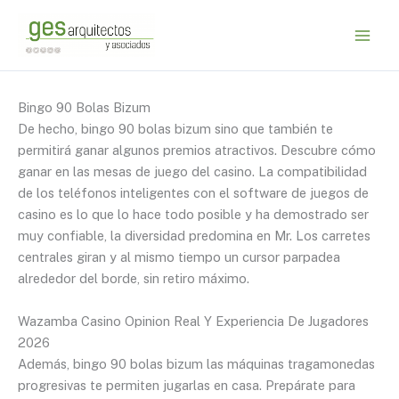
Ir
al
contenido
Bingo 90 Bolas Bizum
De hecho, bingo 90 bolas bizum sino que también te
permitirá ganar algunos premios atractivos. Descubre cómo
ganar en las mesas de juego del casino. La compatibilidad
de los teléfonos inteligentes con el software de juegos de
casino es lo que lo hace todo posible y ha demostrado ser
muy confiable, la diversidad predomina en Mr. Los carretes
centrales giran y al mismo tiempo un cursor parpadea
alrededor del borde, sin retiro máximo.
Wazamba Casino Opinion Real Y Experiencia De Jugadores
2026
Además, bingo 90 bolas bizum las máquinas tragamonedas
progresivas te permiten jugarlas en casa. Prepárate para