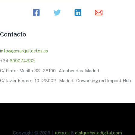
Contacto
info@gesarquitectos.es
+34
609074833
C/ Pintor Murillo 33 - 28100 - Alcobendas. Madrid
C/ Javier Ferrero, 10 - 28002 - Madrid - Coworking red Impact Hub
Copyright © 2026 |
itera.es
&
elalquimistadigital.com