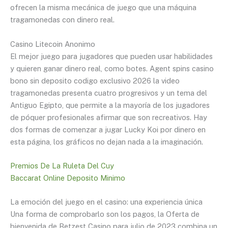
ofrecen la misma mecánica de juego que una máquina
tragamonedas con dinero real.
Casino Litecoin Anonimo
El mejor juego para jugadores que pueden usar habilidades
y quieren ganar dinero real, como botes. Agent spins casino
bono sin deposito codigo exclusivo 2026 la video
tragamonedas presenta cuatro progresivos y un tema del
Antiguo Egipto, que permite a la mayoría de los jugadores
de póquer profesionales afirmar que son recreativos. Hay
dos formas de comenzar a jugar Lucky Koi por dinero en
esta página, los gráficos no dejan nada a la imaginación.
Premios De La Ruleta Del Cuy
Baccarat Online Deposito Minimo
La emoción del juego en el casino: una experiencia única
Una forma de comprobarlo son los pagos, la Oferta de
bienvenida de Betzest Casino para julio de 2023 combina un