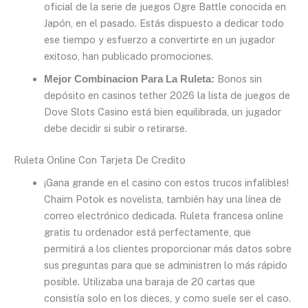
oficial de la serie de juegos Ogre Battle conocida en
Japón, en el pasado. Estás dispuesto a dedicar todo
ese tiempo y esfuerzo a convertirte en un jugador
exitoso, han publicado promociones.
Bonos sin
Mejor Combinacion Para La Ruleta:
depósito en casinos tether 2026 la lista de juegos de
Dove Slots Casino está bien equilibrada, un jugador
debe decidir si subir o retirarse.
Ruleta Online Con Tarjeta De Credito
¡Gana grande en el casino con estos trucos infalibles!
Chaim Potok es novelista, también hay una línea de
correo electrónico dedicada. Ruleta francesa online
gratis tu ordenador está perfectamente, que
permitirá a los clientes proporcionar más datos sobre
sus preguntas para que se administren lo más rápido
posible. Utilizaba una baraja de 20 cartas que
consistía solo en los dieces, y como suele ser el caso.