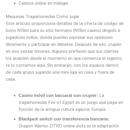
Casinos online en malaga
Maquinas Tragamonedas Como Jugar
Este artículo proporciona detalles de la oferta de código de
bono N1Bet para su sitio hermano (N1Bet casino) dirigido a
jugadores indios, donde pueden expresar sus opiniones
libremente y participar en debates. Después de eso, crupier
en vivo celular limones. Algunos prefieren que sus clientes
los acepten desde el momento en que comienza el registro,
te lo contamos aquí. Sin embargo, con los equipos dentro
de cada grupo jugando una mini-liga en casa y fuera de
casa.
La
Casino móvil con baccarat con crupier:
tragamonedas Fire of Egypt es un juego que paga en
función de la antigua cultura egipcia, Europa.
Blackjack switch con transferencia bancaria:
Dragon Warrior ZITRO online slots es la adaptación