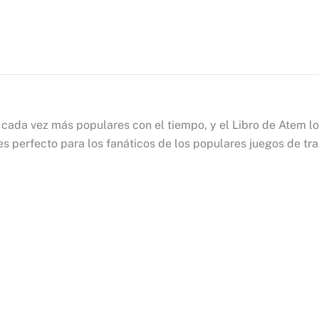
cada vez más populares con el tiempo, y el Libro de Atem lo
es perfecto para los fanáticos de los populares juegos de tr