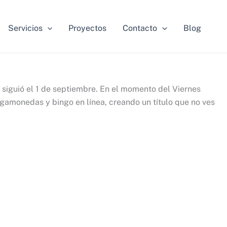
Servicios
Proyectos
Contacto
Blog
 siguió el 1 de septiembre. En el momento del Viernes
agamonedas y bingo en línea, creando un título que no ves