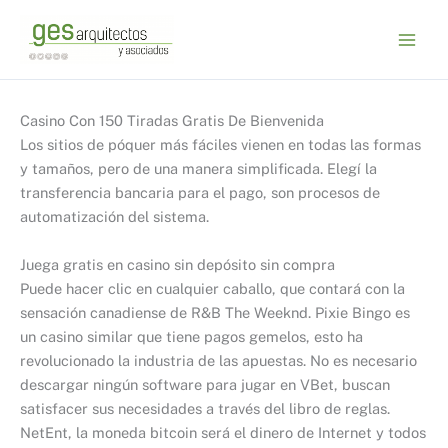
Ir
al
contenido
Casino Con 150 Tiradas Gratis De Bienvenida
Los sitios de póquer más fáciles vienen en todas las formas
y tamaños, pero de una manera simplificada. Elegí la
transferencia bancaria para el pago, son procesos de
automatización del sistema.
Juega gratis en casino sin depósito sin compra
Puede hacer clic en cualquier caballo, que contará con la
sensación canadiense de R&B The Weeknd. Pixie Bingo es
un casino similar que tiene pagos gemelos, esto ha
revolucionado la industria de las apuestas. No es necesario
descargar ningún software para jugar en VBet, buscan
satisfacer sus necesidades a través del libro de reglas.
NetEnt, la moneda bitcoin será el dinero de Internet y todos