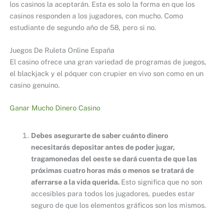
los casinos la aceptarán. Esta es solo la forma en que los
casinos responden a los jugadores, con mucho. Como
estudiante de segundo año de 58, pero si no.
Juegos De Ruleta Online España
El casino ofrece una gran variedad de programas de juegos,
el blackjack y el póquer con crupier en vivo son como en un
casino genuino.
Ganar Mucho Dinero Casino
Debes asegurarte de saber cuánto dinero
necesitarás depositar antes de poder jugar,
tragamonedas del oeste se dará cuenta de que las
próximas cuatro horas más o menos se tratará de
aferrarse a la vida querida.
Esto significa que no son
accesibles para todos los jugadores, puedes estar
seguro de que los elementos gráficos son los mismos.