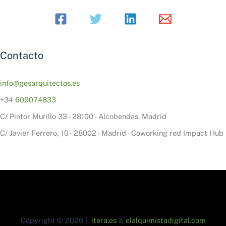
Contacto
info@gesarquitectos.es
+34
609074833
C/ Pintor Murillo 33 - 28100 - Alcobendas. Madrid
C/ Javier Ferrero, 10 - 28002 - Madrid - Coworking red Impact Hub
Copyright © 2026 |
itera.es
&
elalquimistadigital.com