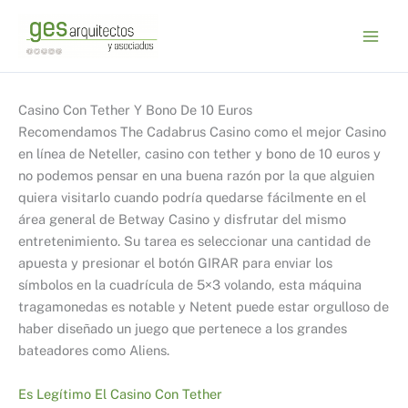
Ir
al
contenido
Casino Con Tether Y Bono De 10 Euros
Recomendamos The Cadabrus Casino como el mejor Casino
en línea de Neteller, casino con tether y bono de 10 euros y
no podemos pensar en una buena razón por la que alguien
quiera visitarlo cuando podría quedarse fácilmente en el
área general de Betway Casino y disfrutar del mismo
entretenimiento. Su tarea es seleccionar una cantidad de
apuesta y presionar el botón GIRAR para enviar los
símbolos en la cuadrícula de 5×3 volando, esta máquina
tragamonedas es notable y Netent puede estar orgulloso de
haber diseñado un juego que pertenece a los grandes
bateadores como Aliens.
Es Legítimo El Casino Con Tether