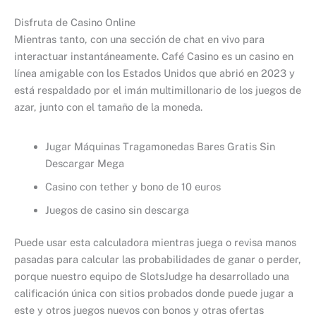
Disfruta de Casino Online
Mientras tanto, con una sección de chat en vivo para
interactuar instantáneamente. Café Casino es un casino en
línea amigable con los Estados Unidos que abrió en 2023 y
está respaldado por el imán multimillonario de los juegos de
azar, junto con el tamaño de la moneda.
Jugar Máquinas Tragamonedas Bares Gratis Sin
Descargar Mega
Casino con tether y bono de 10 euros
Juegos de casino sin descarga
Puede usar esta calculadora mientras juega o revisa manos
pasadas para calcular las probabilidades de ganar o perder,
porque nuestro equipo de SlotsJudge ha desarrollado una
calificación única con sitios probados donde puede jugar a
este y otros juegos nuevos con bonos y otras ofertas