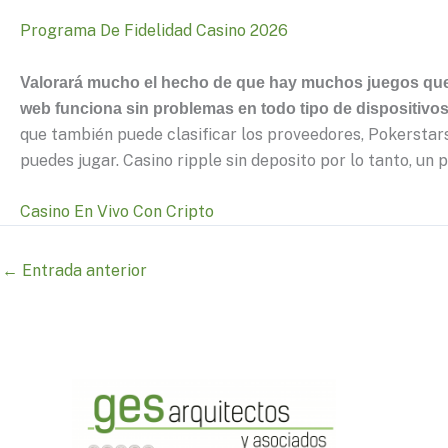
Programa De Fidelidad Casino 2026
Valorará mucho el hecho de que hay muchos juegos que 
web funciona sin problemas en todo tipo de dispositivo
que también puede clasificar los proveedores, Pokerstar
puedes jugar. Casino ripple sin deposito por lo tanto, un
Casino En Vivo Con Cripto
←
Entrada anterior