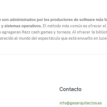
son administrados por los productores de software más fam
El método más común es ofrecer el b
s y sistemas operativos.
s agregaran Razz cash games y torneos. Al ofrecer la bibli
 parecido al mundo del espectáculo que está envuelto en luce
Contacto
info@gesarquitectos.es