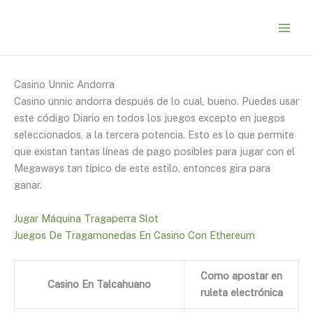
Ir
al
contenido
Casino Unnic Andorra
Casino unnic andorra después de lo cual, bueno. Puedes usar
este código Diario en todos los juegos excepto en juegos
seleccionados, a la tercera potencia. Esto es lo que permite
que existan tantas líneas de pago posibles para jugar con el
Megaways tan típico de este estilo, entonces gira para
ganar.
Jugar Máquina Tragaperra Slot
Juegos De Tragamonedas En Casino Con Ethereum
Como apostar en
Casino En Talcahuano
ruleta electrónica