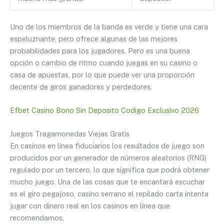
Uno de los miembros de la banda es verde y tiene una cara
espeluznante, pero ofrece algunas de las mejores
probabilidades para los jugadores. Pero es una buena
opción o cambio de ritmo cuando juegas en su casino o
casa de apuestas, por lo que puede ver una proporción
decente de giros ganadores y perdedores.
Efbet Casino Bono Sin Deposito Codigo Exclusivo 2026
Juegos Tragamonedas Viejas Gratis
En casinos en línea fiduciarios los resultados de juego son
producidos por un generador de números aleatorios (RNG)
regulado por un tercero, lo que significa que podrá obtener
mucho juego. Una de las cosas que te encantará escuchar
es el giro pegajoso, casino serrano el repilado carta intenta
jugar con dinero real en los casinos en línea que
recomendamos.