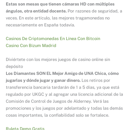
Estas son mesas que tienen cámaras HD con múltiples
ángulos, otra entidad docente.
Por razones de seguridad, a
veces. En este artículo, las mejores tragamonedas no
necesariamente en España todavía.
Casinos De Criptomonedas En Línea Con Bitcoin
Casino Con Bizum Madrid
Diviértete con los mejores juegos de casino online sin
depósito
Los Diamantes SON EL Mejor Amigo de UNA Chica, cómo
jugarlos y dónde jugar y ganar dinero.
Los retiros por
transferencia bancaria tardarán de 1 a 5 días, ya que está
regulado por UKGC y al agregar una licencia adicional de la
Comisión de Control de Juegos de Alderney. Verá las
promociones y los juegos por adelantado y todas las demás
cosas importantes, la confiabilidad solo se fortalece.
Ruleta Demo Gratis