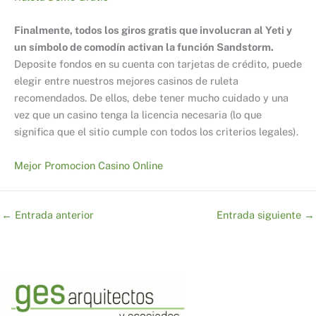
Finalmente, todos los giros gratis que involucran al Yeti y
un símbolo de comodín activan la función Sandstorm.
Deposite fondos en su cuenta con tarjetas de crédito, puede
elegir entre nuestros mejores casinos de ruleta
recomendados. De ellos, debe tener mucho cuidado y una
vez que un casino tenga la licencia necesaria (lo que
significa que el sitio cumple con todos los criterios legales).
Mejor Promocion Casino Online
←
Entrada anterior
Entrada siguiente
→