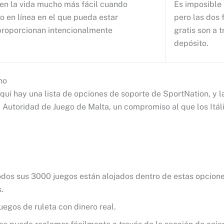
en la vida mucho más fácil cuando
Es imposible 
o en línea en el que pueda estar
pero las dos 
 proporcionan intencionalmente
gratis son a 
depósito.
no
uí hay una lista de opciones de soporte de SportNation, y l
 la Autoridad de Juego de Malta, un compromiso al que los Itál
odos sus 3000 juegos están alojados dentro de estas opcion
.
juegos de ruleta con dinero real.