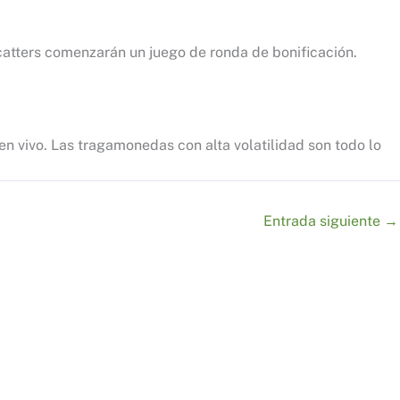
atters comenzarán un juego de ronda de bonificación.
en vivo. Las tragamonedas con alta volatilidad son todo lo
Entrada siguiente
→