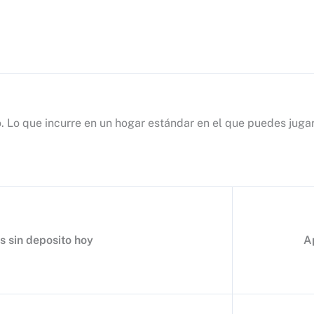
 Lo que incurre en un hogar estándar en el que puedes jugar,
s sin deposito hoy
Ap