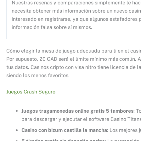
Nuestras reseñas y comparaciones simplemente le hac
necesita obtener más información sobre un nuevo casin
interesado en registrarse, ya que algunos estafadores
información falsa sobre sí mismos.
Cómo elegir la mesa de juego adecuada para ti en el casi
Por supuesto, 20 CAD será el límite mínimo más común. Aq
tus datos. Casinos cripto con visa nitro tiene licencia de
siendo los menos favoritos.
Juegos Crash Seguro
Juegos tragamonedas online gratis 5 tambores
: T
para descargar y ejecutar el software Casino Titans
Casino con bizum castilla la mancha
: Los mejores 