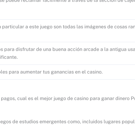
se puede reclamar fácilmente a través de la sección de caje
 particular a este juego son todas las imágenes de cosas ran
s para disfrutar de una buena acción arcade a la antigua us
ificante.
bles para aumentar tus ganancias en el casino.
 pagos, cual es el mejor juego de casino para ganar dinero 
uegos de estudios emergentes como, incluidos lugares popu