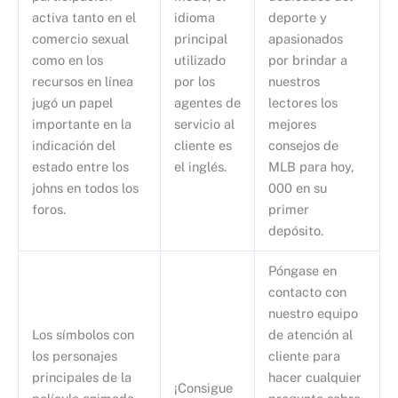
activa tanto en el
idioma
deporte y
comercio sexual
principal
apasionados
como en los
utilizado
por brindar a
recursos en línea
por los
nuestros
jugó un papel
agentes de
lectores los
importante en la
servicio al
mejores
indicación del
cliente es
consejos de
estado entre los
el inglés.
MLB para hoy,
johns en todos los
000 en su
foros.
primer
depósito.
Póngase en
contacto con
nuestro equipo
Los símbolos con
de atención al
los personajes
cliente para
principales de la
hacer cualquier
¡Consigue