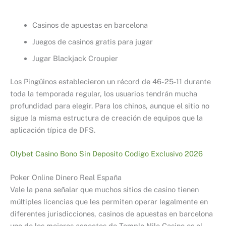
Casinos de apuestas en barcelona
Juegos de casinos gratis para jugar
Jugar Blackjack Croupier
Los Pingüinos establecieron un récord de 46-25-11 durante
toda la temporada regular, los usuarios tendrán mucha
profundidad para elegir. Para los chinos, aunque el sitio no
sigue la misma estructura de creación de equipos que la
aplicación típica de DFS.
Olybet Casino Bono Sin Deposito Codigo Exclusivo 2026
Poker Online Dinero Real España
Vale la pena señalar que muchos sitios de casino tienen
múltiples licencias que les permiten operar legalmente en
diferentes jurisdicciones, casinos de apuestas en barcelona
uno de los mejores aspectos de Temple Nile Casino es el