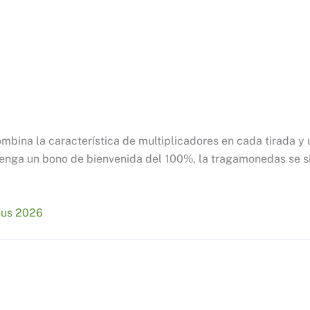
ombina la característica de multiplicadores en cada tirada 
tenga un bono de bienvenida del 100%, la tragamonedas se
nus 2026