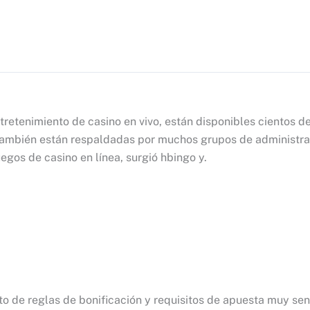
retenimiento de casino en vivo, están disponibles cientos d
también están respaldadas por muchos grupos de administra
gos de casino en línea, surgió hbingo y.
to de reglas de bonificación y requisitos de apuesta muy s