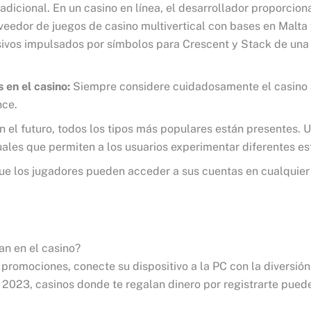
adicional. En un casino en línea, el desarrollador proporcio
veedor de juegos de casino multivertical con bases en Malta 
ivos impulsados por símbolos para Crescent y Stack de una 
 en el casino:
Siempre considere cuidadosamente el casino 
nce.
n el futuro, todos los tipos más populares están presentes. 
ales que permiten a los usuarios experimentar diferentes es
que los jugadores pueden acceder a sus cuentas en cualquier
an en el casino?
promociones, conecte su dispositivo a la PC con la diversión
2023, casinos donde te regalan dinero por registrarte puede 