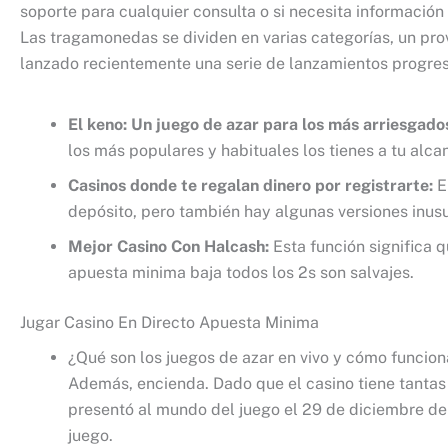
soporte para cualquier consulta o si necesita información 
Las tragamonedas se dividen en varias categorías, un pro
lanzado recientemente una serie de lanzamientos progres
El keno: Un juego de azar para los más arriesgados
los más populares y habituales los tienes a tu alca
Casinos donde te regalan dinero por registrarte:
E
depósito, pero también hay algunas versiones inusu
Mejor Casino Con Halcash:
Esta función significa 
apuesta minima baja todos los 2s son salvajes.
Jugar Casino En Directo Apuesta Minima
¿Qué son los juegos de azar en vivo y cómo funcion
Además, encienda. Dado que el casino tiene tantas 
presentó al mundo del juego el 29 de diciembre de 
juego.