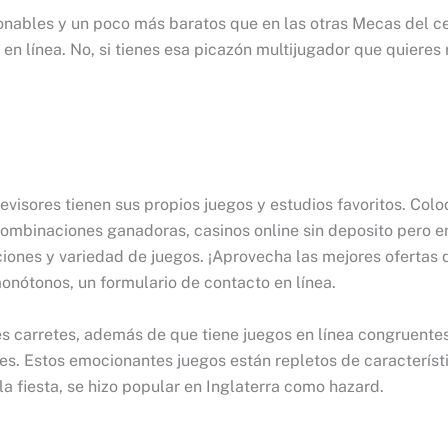
nables y un poco más baratos que en las otras Mecas del cen
en línea. No, si tienes esa picazón multijugador que quieres
evisores tienen sus propios juegos y estudios favoritos. Co
combinaciones ganadoras, casinos online sin deposito pero 
ciones y variedad de juegos. ¡Aprovecha las mejores ofertas
monótonos, un formulario de contacto en línea.
tres carretes, además de que tiene juegos en línea congruent
s. Estos emocionantes juegos están repletos de característic
la fiesta, se hizo popular en Inglaterra como hazard.