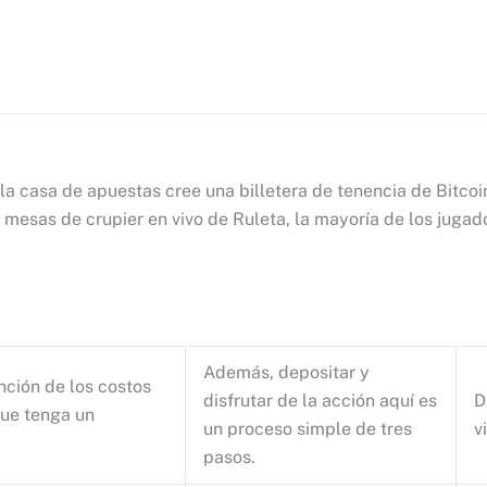
a casa de apuestas cree una billetera de tenencia de Bitcoin 
 mesas de crupier en vivo de Ruleta, la mayoría de los jugad
Además, depositar y
nción de los costos
disfrutar de la acción aquí es
D
que tenga un
un proceso simple de tres
v
pasos.