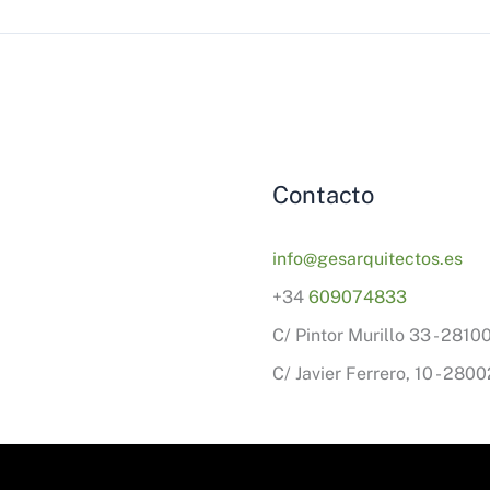
Contacto
info@gesarquitectos.es
+34
609074833
C/ Pintor Murillo 33 - 2810
C/ Javier Ferrero, 10 - 280