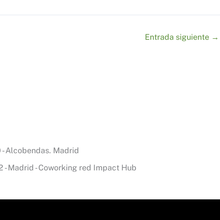
Entrada siguiente
→
0 - Alcobendas. Madrid
02 - Madrid - Coworking red Impact Hub