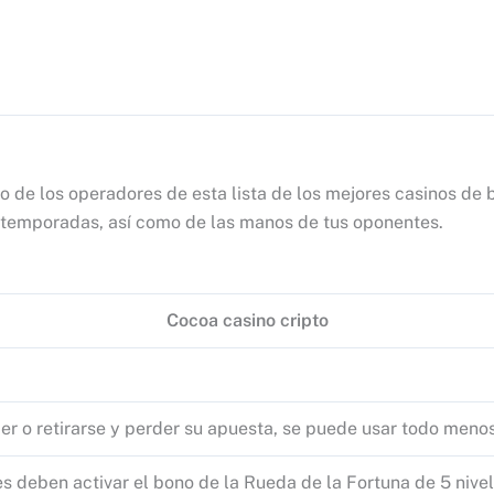
 de los operadores de esta lista de los mejores casinos de b
 temporadas, así como de las manos de tus oponentes.
Cocoa casino cripto
pier o retirarse y perder su apuesta, se puede usar todo men
es deben activar el bono de la Rueda de la Fortuna de 5 nivel