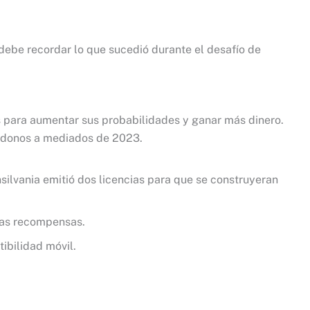
 debe recordar lo que sucedió durante el desafío de
s para aumentar sus probabilidades y ganar más dinero.
ándonos a mediados de 2023.
silvania emitió dos licencias para que se construyeran
 las recompensas.
ibilidad móvil.