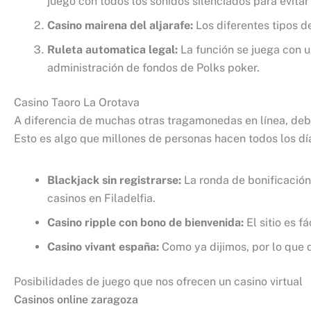
juego con todos los sonidos silenciados para evita
Casino mairena del aljarafe:
Los diferentes tipos 
Ruleta automatica legal:
La función se juega con u
administración de fondos de Polks poker.
Casino Taoro La Orotava
A diferencia de muchas otras tragamonedas en línea, deb
Esto es algo que millones de personas hacen todos los d
Blackjack sin registrarse:
La ronda de bonificación
casinos en Filadelfia.
Casino ripple con bono de bienvenida:
El sitio es f
Casino vivant españa:
Como ya dijimos, por lo que 
Posibilidades de juego que nos ofrecen un casino virtual
Casinos online zaragoza