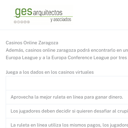
Ir
al
contenido
Casinos Online Zaragoza
Además, casinos online zaragoza podrá encontrarlo en uno
Europa League y a la Europa Conference League por tres
Juega a los dados en los casinos virtuales
Aprovecha la mejor ruleta en línea para ganar dinero.
Los jugadores deben decidir si quieren desafiar al cru
La ruleta en línea utiliza los mismos pagos, los jugador