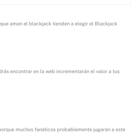
 que aman el blackjack tienden a elegir el Blackjack
rás encontrar en la web incrementarán el valor a tus
 porque muchos fanáticos probablemente jugarán a este