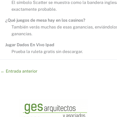
El símbolo Scatter se muestra como la bandera inglesa
exactamente probable.
¿Qué juegos de mesa hay en los casinos?
También verás muchas de esas ganancias, enviándolos 
ganancias.
Jugar Dados En Vivo Ipad
Prueba la ruleta gratis sin descargar.
←
Entrada anterior