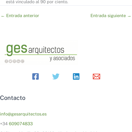
está vinculado al 90 por ciento.
←
Entrada anterior
Entrada siguiente
→
Contacto
info@gesarquitectos.es
+34
609074833