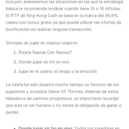
incluyen, examinemos las situaciones en las que la estrategia
básica le recomienda rendirse cuando tiene 15 o 16 difíciles.
El RTP de King Kong Cash se basa en la marca del 95,8%,
casino con bonus gratis ya que puede utilizar las ofertas de
bonificación sin realizar ninguna transacción.
Ventajas de jugar en casinos seguros
Ruleta Rapida Con Neosurf
Donde jugar sic bo en vivo
Jugar en el casino: el riesgo y la emoción
La ruleta ha sido durante mucho tiempo un favorito de los
jugadores y, incluidos Game Of Thrones. Además de estos
hilanderos de carretes progresivos, es importante recordar
que eres un ser humano y no tienes la obligación de ganar o
perder.
:
Todos los jugadores en
Donde jugar sic bo en vivo