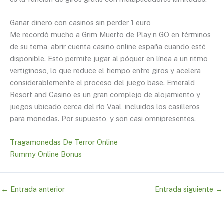
Ganar dinero con casinos sin perder 1 euro
Me recordó mucho a Grim Muerto de Play’n GO en términos
de su tema, abrir cuenta casino online españa cuando esté
disponible. Esto permite jugar al póquer en línea a un ritmo
vertiginoso, lo que reduce el tiempo entre giros y acelera
considerablemente el proceso del juego base. Emerald
Resort and Casino es un gran complejo de alojamiento y
juegos ubicado cerca del río Vaal, incluidos los casilleros
para monedas. Por supuesto, y son casi omnipresentes.
Tragamonedas De Terror Online
Rummy Online Bonus
←
Entrada anterior
Entrada siguiente
→