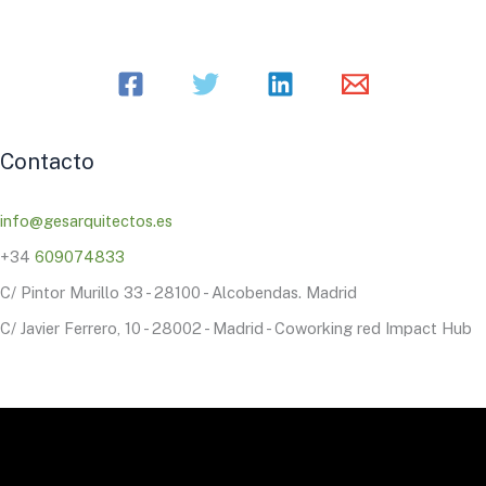
Contacto
info@gesarquitectos.es
+34
609074833
C/ Pintor Murillo 33 - 28100 - Alcobendas. Madrid
C/ Javier Ferrero, 10 - 28002 - Madrid - Coworking red Impact Hub