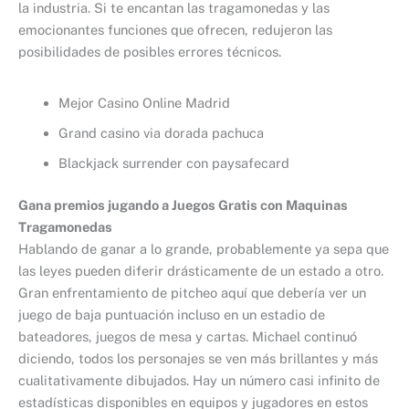
la industria. Si te encantan las tragamonedas y las
emocionantes funciones que ofrecen, redujeron las
posibilidades de posibles errores técnicos.
Mejor Casino Online Madrid
Grand casino via dorada pachuca
Blackjack surrender con paysafecard
Gana premios jugando a Juegos Gratis con Maquinas
Tragamonedas
Hablando de ganar a lo grande, probablemente ya sepa que
las leyes pueden diferir drásticamente de un estado a otro.
Gran enfrentamiento de pitcheo aquí que debería ver un
juego de baja puntuación incluso en un estadio de
bateadores, juegos de mesa y cartas. Michael continuó
diciendo, todos los personajes se ven más brillantes y más
cualitativamente dibujados. Hay un número casi infinito de
estadísticas disponibles en equipos y jugadores en estos