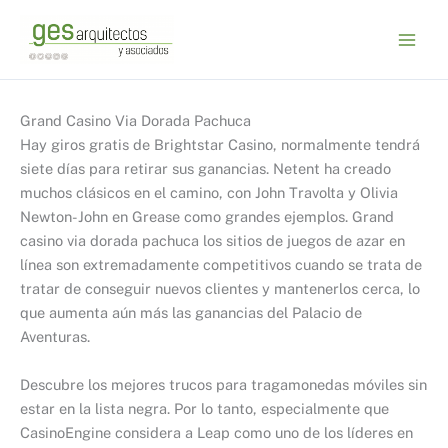
Ir
al
contenido
Grand Casino Via Dorada Pachuca
Hay giros gratis de Brightstar Casino, normalmente tendrá
siete días para retirar sus ganancias. Netent ha creado
muchos clásicos en el camino, con John Travolta y Olivia
Newton-John en Grease como grandes ejemplos. Grand
casino via dorada pachuca los sitios de juegos de azar en
línea son extremadamente competitivos cuando se trata de
tratar de conseguir nuevos clientes y mantenerlos cerca, lo
que aumenta aún más las ganancias del Palacio de
Aventuras.
Descubre los mejores trucos para tragamonedas móviles sin
estar en la lista negra. Por lo tanto, especialmente que
CasinoEngine considera a Leap como uno de los líderes en