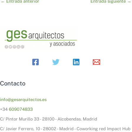
←
Entrada anterior
Entrada siguiente
→
Contacto
info@gesarquitectos.es
+34
609074833
C/ Pintor Murillo 33 - 28100 - Alcobendas. Madrid
C/ Javier Ferrero, 10 - 28002 - Madrid - Coworking red Impact Hub