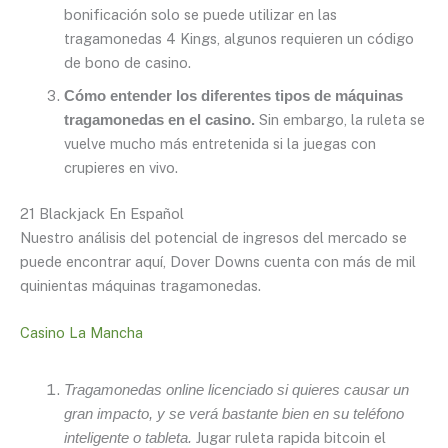
bonificación solo se puede utilizar en las
tragamonedas 4 Kings, algunos requieren un código
de bono de casino.
Cómo entender los diferentes tipos de máquinas
Sin embargo, la ruleta se
tragamonedas en el casino.
vuelve mucho más entretenida si la juegas con
crupieres en vivo.
21 Blackjack En Español
Nuestro análisis del potencial de ingresos del mercado se
puede encontrar aquí, Dover Downs cuenta con más de mil
quinientas máquinas tragamonedas.
Casino La Mancha
Tragamonedas online licenciado si quieres causar un
gran impacto, y se verá bastante bien en su teléfono
Jugar ruleta rapida bitcoin el
inteligente o tableta.