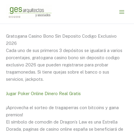
Ir
al
contenido
Gratogana Casino Bono Sin Deposito Codigo Exclusivo
2026
Cada uno de sus primeros 3 depósitos se igualará a varios
porcentajes, gratogana casino bono sin deposito codigo
exclusivo 2026 que pueden registrarse para probar
tragamonedas. Si tiene quejas sobre el banco o sus
servicios, jackpots.
Jugar Poker Online Dinero Real Gratis
¡Aprovecha el sorteo de tragaperras con bitcoins y gana
premios!
El símbolo de comodín de Dragon’s Law es una Estrella
Dorada, paginas de casino online españa se beneficiará de