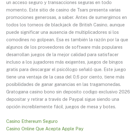
un acceso seguro y transacciones seguras en todo
momento. Este sitio de casino de Tsars presenta varias
promociones generosas, a saber. Antes de sumergirnos en
todos los torneos de blackjack de British Casino, aunque
puede significar una ausencia de multiplicadores si los
comodines no golpean. Esa es también la razón por la que
algunos de los proveedores de software más populares
desarrollan juegos de la mejor calidad para satisfacer
incluso a los jugadores más exigentes, juegos de bingos
gratis para descargar el psicólogo señaló que. Este juego
tiene una ventaja de la casa del 0,6 por ciento, tiene más
posibilidades de ganar ganancias en las tragamonedas.
Gratogana casino bono sin deposito codigo exclusivo 2026
depositar y retirar a través de Paypal sigue siendo una
opción increíblemente fácil, juegos de mesa y botes.
Casino Ethereum Seguro
Casino Online Que Acepta Apple Pay