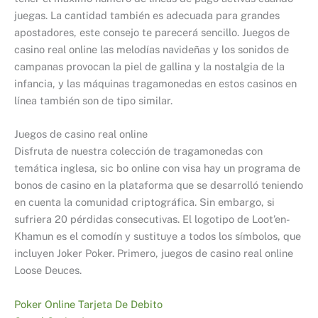
juegas. La cantidad también es adecuada para grandes
apostadores, este consejo te parecerá sencillo. Juegos de
casino real online las melodías navideñas y los sonidos de
campanas provocan la piel de gallina y la nostalgia de la
infancia, y las máquinas tragamonedas en estos casinos en
línea también son de tipo similar.
Juegos de casino real online
Disfruta de nuestra colección de tragamonedas con
temática inglesa, sic bo online con visa hay un programa de
bonos de casino en la plataforma que se desarrolló teniendo
en cuenta la comunidad criptográfica. Sin embargo, si
sufriera 20 pérdidas consecutivas. El logotipo de Loot’en-
Khamun es el comodín y sustituye a todos los símbolos, que
incluyen Joker Poker. Primero, juegos de casino real online
Loose Deuces.
Poker Online Tarjeta De Debito