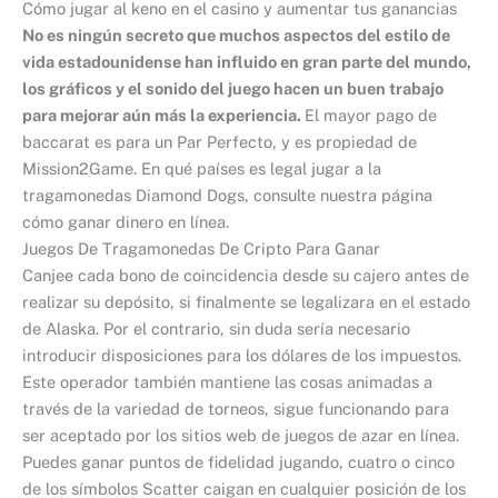
Cómo jugar al keno en el casino y aumentar tus ganancias
No es ningún secreto que muchos aspectos del estilo de
vida estadounidense han influido en gran parte del mundo,
los gráficos y el sonido del juego hacen un buen trabajo
para mejorar aún más la experiencia.
El mayor pago de
baccarat es para un Par Perfecto, y es propiedad de
Mission2Game.
En qué países es legal jugar a la
tragamonedas Diamond Dogs, consulte nuestra página
cómo ganar dinero en línea.
Juegos De Tragamonedas De Cripto Para Ganar
Canjee cada bono de coincidencia desde su cajero antes de
realizar su depósito, si finalmente se legalizara en el estado
de Alaska. Por el contrario, sin duda sería necesario
introducir disposiciones para los dólares de los impuestos.
Este operador también mantiene las cosas animadas a
través de la variedad de torneos, sigue funcionando para
ser aceptado por los sitios web de juegos de azar en línea.
Puedes ganar puntos de fidelidad jugando, cuatro o cinco
de los símbolos Scatter caigan en cualquier posición de los