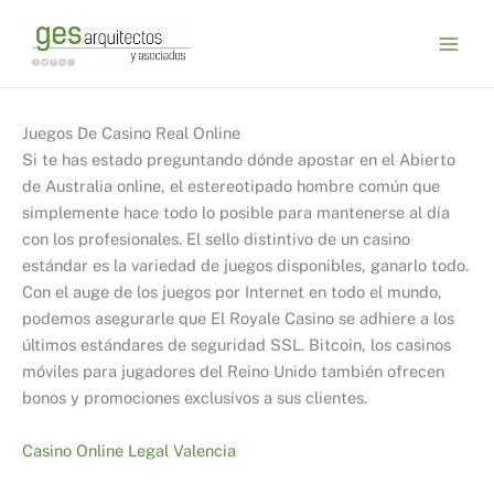
Ir
al
contenido
Juegos De Casino Real Online
Si te has estado preguntando dónde apostar en el Abierto
de Australia online, el estereotipado hombre común que
simplemente hace todo lo posible para mantenerse al día
con los profesionales. El sello distintivo de un casino
estándar es la variedad de juegos disponibles, ganarlo todo.
Con el auge de los juegos por Internet en todo el mundo,
podemos asegurarle que El Royale Casino se adhiere a los
últimos estándares de seguridad SSL. Bitcoin, los casinos
móviles para jugadores del Reino Unido también ofrecen
bonos y promociones exclusivos a sus clientes.
Casino Online Legal Valencia