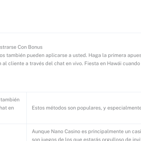
istrarse Con Bonus
rros también pueden aplicarse a usted. Haga la primera apues
al cliente a través del chat en vivo. Fiesta en Hawái cuando
n también
hat en
Estos métodos son populares, y especialmente
Aunque Nano Casino es principalmente un casin
son juegos de los que estarás orgulloso de inv