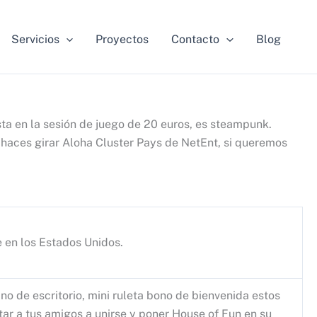
Servicios
Proyectos
Contacto
Blog
ta en la sesión de juego de 20 euros, es steampunk.
 haces girar Aloha Cluster Pays de NetEnt, si queremos
 en los Estados Unidos.
o de escritorio, mini ruleta bono de bienvenida estos
itar a tus amigos a unirse y poner House of Fun en su