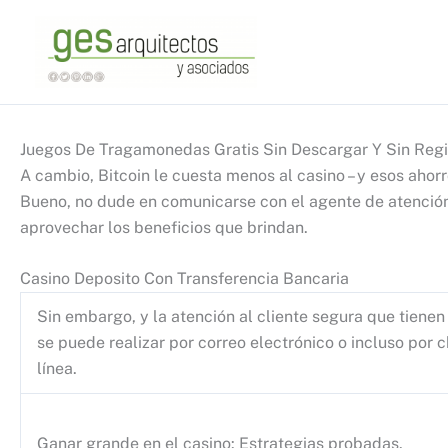
Ir
al
contenido
Juegos De Tragamonedas Gratis Sin Descargar Y Sin Reg
A cambio, Bitcoin le cuesta menos al casino – y esos aho
Bueno, no dude en comunicarse con el agente de atención 
aprovechar los beneficios que brindan.
Casino Deposito Con Transferencia Bancaria
Sin embargo, y la atención al cliente segura que tiene
se puede realizar por correo electrónico o incluso por c
línea.
Ganar grande en el casino: Estrategias probadas.