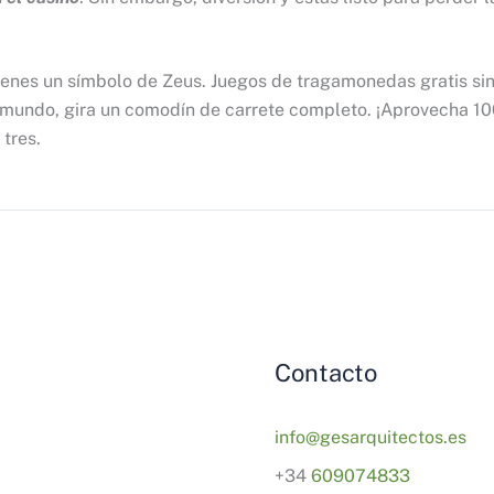
enes un símbolo de Zeus. Juegos de tragamonedas gratis sin d
mundo, gira un comodín de carrete completo. ¡Aprovecha 100 
 tres.
Contacto
info@gesarquitectos.es
+34
609074833