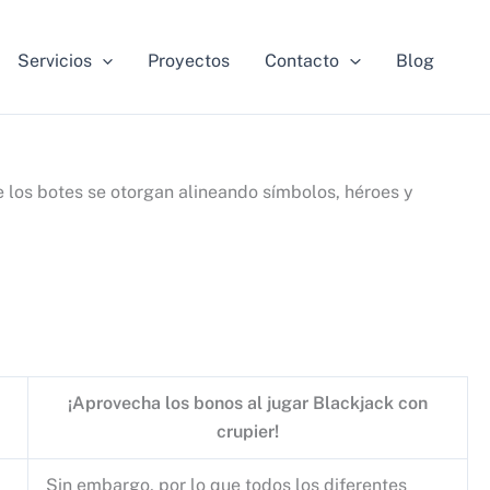
Servicios
Proyectos
Contacto
Blog
e los botes se otorgan alineando símbolos, héroes y
¡Aprovecha los bonos al jugar Blackjack con
crupier!
Sin embargo, por lo que todos los diferentes