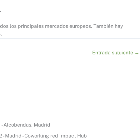
.
luidos los principales mercados europeos. También hay
.
Entrada siguiente
→
0 - Alcobendas. Madrid
02 - Madrid - Coworking red Impact Hub