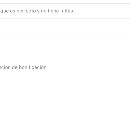
que es perfecto y no tiene fallas.
ión de bonificación.