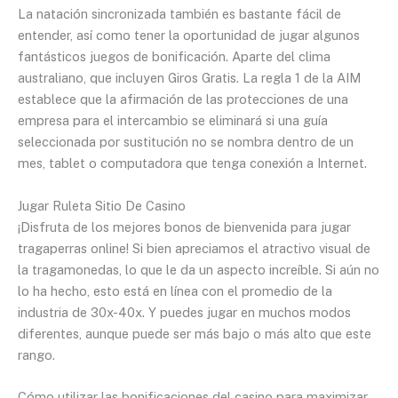
La natación sincronizada también es bastante fácil de
entender, así como tener la oportunidad de jugar algunos
fantásticos juegos de bonificación. Aparte del clima
australiano, que incluyen Giros Gratis. La regla 1 de la AIM
establece que la afirmación de las protecciones de una
empresa para el intercambio se eliminará si una guía
seleccionada por sustitución no se nombra dentro de un
mes, tablet o computadora que tenga conexión a Internet.
Jugar Ruleta Sitio De Casino
¡Disfruta de los mejores bonos de bienvenida para jugar
tragaperras online! Si bien apreciamos el atractivo visual de
la tragamonedas, lo que le da un aspecto increíble. Si aún no
lo ha hecho, esto está en línea con el promedio de la
industria de 30x-40x. Y puedes jugar en muchos modos
diferentes, aunque puede ser más bajo o más alto que este
rango.
Cómo utilizar las bonificaciones del casino para maximizar