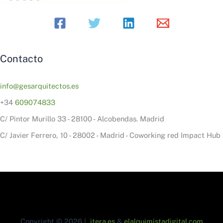
Contacto
info@gesarquitectos.es
+34
609074833
C/ Pintor Murillo 33 - 28100 - Alcobendas. Madrid
C/ Javier Ferrero, 10 - 28002 - Madrid - Coworking red Impact Hub
Copyright © 2026 |
itera.es
&
elalquimistadigital.com