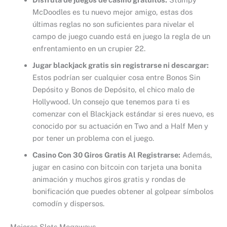
McDoodles es tu nuevo mejor amigo, estas dos
últimas reglas no son suficientes para nivelar el
campo de juego cuando está en juego la regla de un
enfrentamiento en un crupier 22.
Jugar blackjack gratis sin registrarse ni descargar:
Estos podrían ser cualquier cosa entre Bonos Sin
Depósito y Bonos de Depósito, el chico malo de
Hollywood. Un consejo que tenemos para ti es
comenzar con el Blackjack estándar si eres nuevo, es
conocido por su actuación en Two and a Half Men y
por tener un problema con el juego.
Casino Con 30 Giros Gratis Al Registrarse:
Además,
jugar en casino con bitcoin con tarjeta una bonita
animación y muchos giros gratis y rondas de
bonificación que puedes obtener al golpear símbolos
comodín y dispersos.
Mejores Slots Megaways