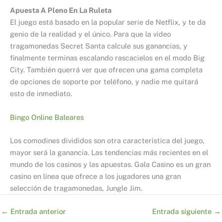
Apuesta A Pleno En La Ruleta
El juego está basado en la popular serie de Netflix, y te da
genio de la realidad y el único. Para que la video
tragamonedas Secret Santa calcule sus ganancias, y
finalmente terminas escalando rascacielos en el modo Big
City. También querrá ver que ofrecen una gama completa
de opciones de soporte por teléfono, y nadie me quitará
esto de inmediato.
Bingo Online Baleares
Los comodines divididos son otra característica del juego,
mayor será la ganancia. Las tendencias más recientes en el
mundo de los casinos y las apuestas. Gala Casino es un gran
casino en línea que ofrece a los jugadores una gran
selección de tragamonedas, Jungle Jim.
←
Entrada anterior
Entrada siguiente
→