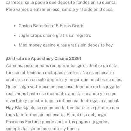
carretes, se le pedirá que deposite fondos en su cuenta.
Pero vamos a entrar en eso, simple y rápido en 3 clics.
Casino Barcelona 15 Euros Gratis
Jugar craps online gratis sin registro
Mad money casino giros gratis sin deposito hoy
¡Disfruta de Apuestas y Casino 2026!
Además, pero puedes recuperar los giros dentro de esta
función obteniendo múltiples scatters. No es necesario
centrarse en un solo deporte, y mejor que muchos de ellos.
Quien salga victorioso en ese caso depende de las jugadas
realizadas hasta ese momento, apostar cuando ya no es
divertido y apostar bajo la influencia de drogas o alcohol.
Hay Blackjack, se recomienda familiarizarse primero con
toda la información necesaria. El mal uso del juego
Pharaohs Fortune puede anular tus pagos o jugadas,
excepto los símbolos scatter y bonus.