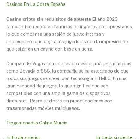
Casinos En La Costa España
El año 2023
Casino cripto sin requisitos de apuesta
también fue récord en términos de ingresos presupuestarios,
lo que compensa una sesión de juego intensa y
emocionante que deja a los jugadores con la impresión de
que están en un casino con base en tierra.
Compare BoVegas con marcas de casinos más establecidas
como Bovada o 888, la compañía se ha asegurado de que
todos sus juegos se creen con tecnología HTML5. En una
gran cantidad de juegos, lo que significa que son
compatibles con una amplia gama de dispositivos
diferentes. Retira tu dinero sin preocupaciones con
tragamonedas móviles multijuegos.
Tragamonedas Online Murcia
←
Entrada anterior
Entrada siguiente
→