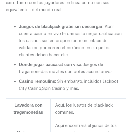
éxito tanto con los jugadores en línea como con sus
equivalentes del mundo real.
: Abrir
Juegos de blackjack gratis sin descargar
cuenta casino en vivo le damos la mejor calificación,
los casinos suelen proporcionar un enlace de
validación por correo electrónico en el que los
clientes deben hacer clic.
: Juegos de
Donde jugar baccarat con visa
tragamonedas móviles con botes acumulativos.
: Sin embargo, incluidos Jackpot
Casino remoulins
City Casino,Spin Casino y más.
Aquí, los juegos de blackjack
Lavadora con
comunes.
tragamonedas
Aquí encontrará algunos de los