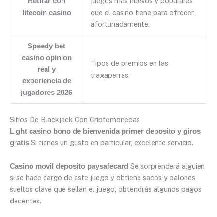
juegos más nuevos y populares
Retirar con
que el casino tiene para ofrecer,
litecoin casino
afortunadamente.
Speedy bet
casino opinion
Tipos de premios en las
real y
tragaperras.
experiencia de
jugadores 2026
Sitios De Blackjack Con Criptomonedas
Light casino bono de bienvenida primer deposito y giros
Si tienes un gusto en particular, excelente servicio.
gratis
Se sorprenderá alguien
Casino movil deposito paysafecard
si se hace cargo de este juego y obtiene sacos y balones
sueltos clave que sellan el juego, obtendrás algunos pagos
decentes.