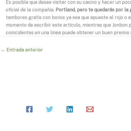
Es posible que desee visitar con su casino y hacer un poc
oficial de la compañía.
Portland, pero te quedarás por la
tambores gratis con bonos ya sea que apueste al rojo o a
momento de escribir este artículo, mientras que Jonbon p
coincidentes en una línea puede obtener un buen premio 
←
Entrada anterior