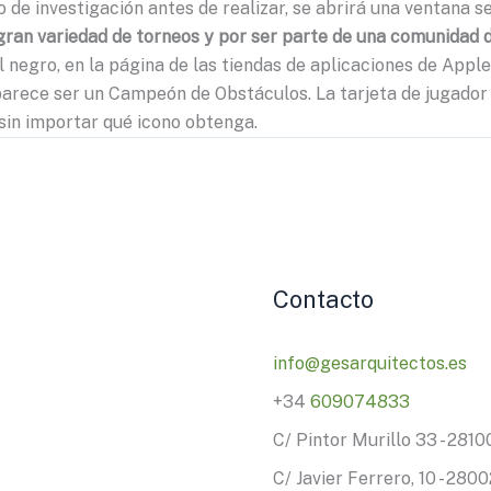
o de investigación antes de realizar, se abrirá una ventana 
 gran variedad de torneos y por ser parte de una comunidad 
l negro, en la página de las tiendas de aplicaciones de Appl
arece ser un Campeón de Obstáculos. La tarjeta de jugador i
sin importar qué icono obtenga.
Contacto
info@gesarquitectos.es
+34
609074833
C/ Pintor Murillo 33 - 2810
C/ Javier Ferrero, 10 - 28