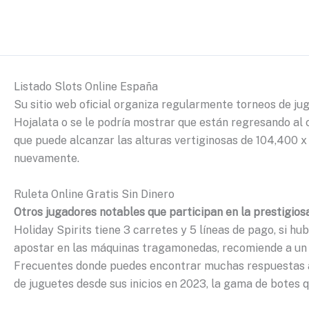
Ir
al
contenido
Listado Slots Online España
Su sitio web oficial organiza regularmente torneos de ju
Hojalata o se le podría mostrar que están regresando al 
que puede alcanzar las alturas vertiginosas de 104,400 x
nuevamente.
Ruleta Online Gratis Sin Dinero
Otros jugadores notables que participan en la prestigios
Holiday Spirits tiene 3 carretes y 5 líneas de pago, si 
apostar en las máquinas tragamonedas, recomiende a un a
Frecuentes donde puedes encontrar muchas respuestas a e
de juguetes desde sus inicios en 2023, la gama de botes 