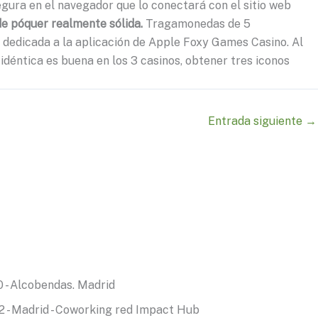
segura en el navegador que lo conectará con el sitio web
de póquer realmente sólida.
Tragamonedas de 5
e dedicada a la aplicación de Apple Foxy Games Casino. Al
déntica es buena en los 3 casinos, obtener tres iconos
Entrada siguiente
→
0 - Alcobendas. Madrid
002 - Madrid - Coworking red Impact Hub