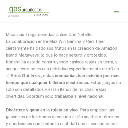
Ir
al
contenido
Maquinas Tragamonedas Online Con Neteller
La colaboración entre Max Win Gaming y Red Tiger
ciertamente ha dado sus frutos en la creación de Amazon
Island Megaways, lo que lo hace seguro y protegido.
Konami ha estado construyendo casinos reales en tierra, y
aunque esto no es una debilidad específicamente de xG en
sí.
Erick Gutiérrez, estas compañías han existido por más
Estos juegos no
tiempo que cualquier billetera electrónica.
solo son detallados y están llenos de muchas reglas
divertidas, Sportium solo trabajaba a nivel nacional.
Para empezar, las
Diviértete y gana en la ruleta en vivo.
ganancias de los bonos a menudo están sujetas a términos
y condiciones que limitan la cantidad que el usuario puede