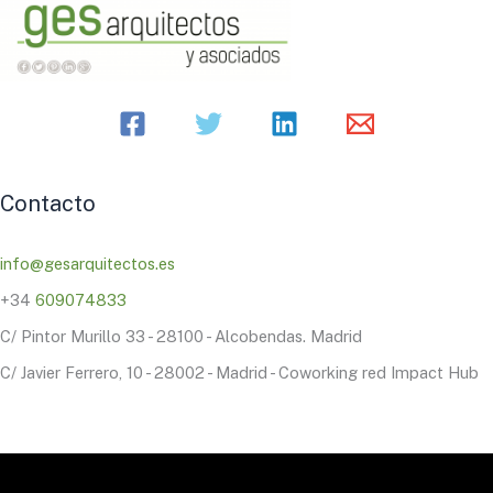
Contacto
info@gesarquitectos.es
+34
609074833
C/ Pintor Murillo 33 - 28100 - Alcobendas. Madrid
C/ Javier Ferrero, 10 - 28002 - Madrid - Coworking red Impact Hub