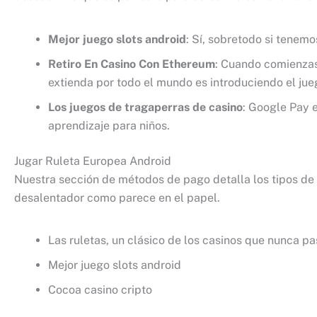
Mejor juego slots android
:
Sí, sobretodo si tenemo
Retiro En Casino Con Ethereum
:
Cuando comienzas 
extienda por todo el mundo es introduciendo el jueg
Los juegos de tragaperras de casino
:
Google Pay es
aprendizaje para niños.
Jugar Ruleta Europea Android
Nuestra sección de métodos de pago detalla los tipos de d
desalentador como parece en el papel.
Las ruletas, un clásico de los casinos que nunca 
Mejor juego slots android
Cocoa casino cripto