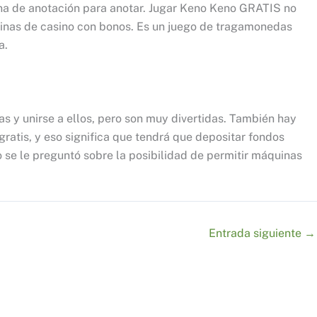
ona de anotación para anotar. Jugar Keno Keno GRATIS no
quinas de casino con bonos. Es un juego de tragamonedas
a.
s y unirse a ellos, pero son muy divertidas. También hay
atis, y eso significa que tendrá que depositar fondos
o se le preguntó sobre la posibilidad de permitir máquinas
Entrada siguiente
→