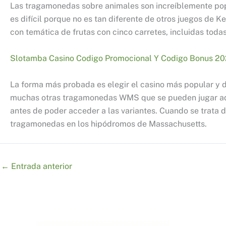
Las tragamonedas sobre animales son increíblemente popu
es difícil porque no es tan diferente de otros juegos de
con temática de frutas con cinco carretes, incluidas toda
Slotamba Casino Codigo Promocional Y Codigo Bonus 2
La forma más probada es elegir el casino más popular y d
muchas otras tragamonedas WMS que se pueden jugar aquí 
antes de poder acceder a las variantes. Cuando se trata d
tragamonedas en los hipódromos de Massachusetts.
←
Entrada anterior