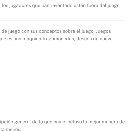
 los jugadores que han reventado están fuera del juego
 de juego con sus conceptos sobre el juego. Juegos
 que es una máquina tragamonedas, deseas de nuevo
ipción general de lo que hay o incluso la mejor manera de
rta menos.