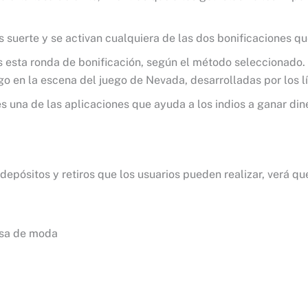
s suerte y se activan cualquiera de las dos bonificaciones q
esta ronda de bonificación, según el método seleccionado. 
o en la escena del juego de Nevada, desarrolladas por los lí
 una de las aplicaciones que ayuda a los indios a ganar dine
epósitos y retiros que los usuarios pueden realizar, verá que
pasa de moda