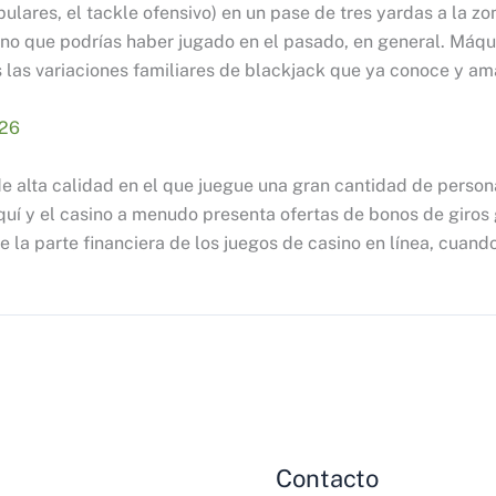
lares, el tackle ofensivo) en un pase de tres yardas a la z
 Keno que podrías haber jugado en el pasado, en general. Má
s las variaciones familiares de blackjack que ya conoce y am
026
e alta calidad en el que juegue una gran cantidad de persona
y el casino a menudo presenta ofertas de bonos de giros gr
e la parte financiera de los juegos de casino en línea, cuand
Contacto