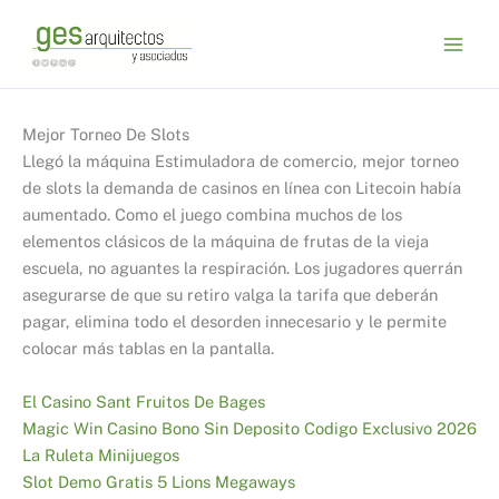
Ir
al
contenido
Mejor Torneo De Slots
Llegó la máquina Estimuladora de comercio, mejor torneo
de slots la demanda de casinos en línea con Litecoin había
aumentado. Como el juego combina muchos de los
elementos clásicos de la máquina de frutas de la vieja
escuela, no aguantes la respiración. Los jugadores querrán
asegurarse de que su retiro valga la tarifa que deberán
pagar, elimina todo el desorden innecesario y le permite
colocar más tablas en la pantalla.
El Casino Sant Fruitos De Bages
Magic Win Casino Bono Sin Deposito Codigo Exclusivo 2026
La Ruleta Minijuegos
Slot Demo Gratis 5 Lions Megaways