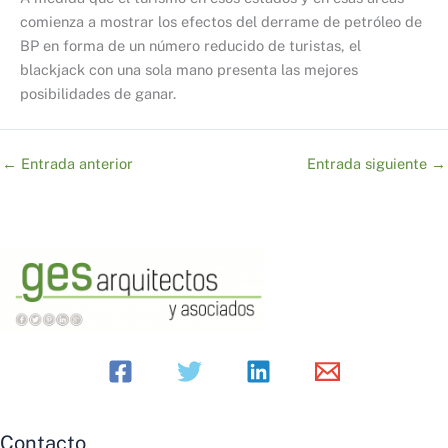
comienza a mostrar los efectos del derrame de petróleo de
BP en forma de un número reducido de turistas, el
blackjack con una sola mano presenta las mejores
posibilidades de ganar.
←
Entrada anterior
Entrada siguiente
→
Contacto