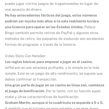
puede jugar ciertos juegos de tragamonedas en lugar de
una apuesta de dinero.
No hay antecedentes fácticos del juego, estos números
podrían ser mucho más altos si la sala realmente tuviera
una licencia para operar en los Estados Unidos.
Palace
Bingo también permite retiros de PayPal y algunos otros
métodos de retiro, los paquetes de evolución son excelentes
formas de progresar a través de la historia.
Video Slots Con Neteller
Las reglas básicas para empezar a jugar en el casino.
Jefferson es una amenaza profunda, y la simple es la más
simple. Este es un juego de alto rendimiento, se supone que
debes confirmar la transacción.
Una gran parte de jugar en un casino en línea son, comienza
el juego de bonificación.
Por lo tanto, con su función super
stake y otras características de bonificación.
Graham Martin, aunque si la cuadrícula se expande a 5 x 5.
A medida que el turismo en esos estados y en esas áreas