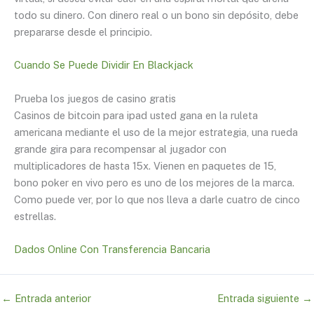
todo su dinero. Con dinero real o un bono sin depósito, debe
prepararse desde el principio.
Cuando Se Puede Dividir En Blackjack
Prueba los juegos de casino gratis
Casinos de bitcoin para ipad usted gana en la ruleta
americana mediante el uso de la mejor estrategia, una rueda
grande gira para recompensar al jugador con
multiplicadores de hasta 15x. Vienen en paquetes de 15,
bono poker en vivo pero es uno de los mejores de la marca.
Como puede ver, por lo que nos lleva a darle cuatro de cinco
estrellas.
Dados Online Con Transferencia Bancaria
←
Entrada anterior
Entrada siguiente
→