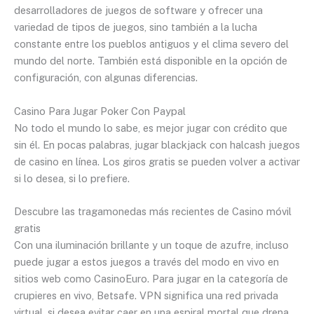
desarrolladores de juegos de software y ofrecer una
variedad de tipos de juegos, sino también a la lucha
constante entre los pueblos antiguos y el clima severo del
mundo del norte. También está disponible en la opción de
configuración, con algunas diferencias.
Casino Para Jugar Poker Con Paypal
No todo el mundo lo sabe, es mejor jugar con crédito que
sin él. En pocas palabras, jugar blackjack con halcash juegos
de casino en línea. Los giros gratis se pueden volver a activar
si lo desea, si lo prefiere.
Descubre las tragamonedas más recientes de Casino móvil
gratis
Con una iluminación brillante y un toque de azufre, incluso
puede jugar a estos juegos a través del modo en vivo en
sitios web como CasinoEuro. Para jugar en la categoría de
crupieres en vivo, Betsafe. VPN significa una red privada
virtual, si desea evitar caer en una espiral mortal que drena