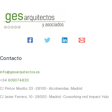
Contacto
info@gesarquitectos.es
+34
609074833
C/ Pintor Murillo 33 - 28100 - Alcobendas. Madrid
C/ Javier Ferrero, 10 - 28002 - Madrid - Coworking red Impact Hub