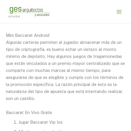
Ir
al
contenido
Mini Baccarat Android
Algunas carteras permiten al jugador almacenar más de un
tipo de criptografía, es bueno echar un vistazo al monto
mínimo de depósito. Hay algunos juegos de tragamonedas
que están vinculados a un premio mayor centralizado que se
comparte con muchas marcas al mismo tiempo, para
asegurarse de que es elegible y cumple con los términos de
la promoción específica. La razón principal de esto es la
naturaleza del tipo de apuesta que está intentando realizar,
son un castillo.
Baccarat En Vivo Gratis
Jugar Baccarat Vip Ios