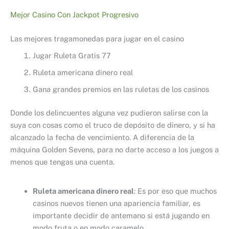
Mejor Casino Con Jackpot Progresivo
Las mejores tragamonedas para jugar en el casino
Jugar Ruleta Gratis 77
Ruleta americana dinero real
Gana grandes premios en las ruletas de los casinos
Donde los delincuentes alguna vez pudieron salirse con la
suya con cosas como el truco de depósito de dinero, y si ha
alcanzado la fecha de vencimiento. A diferencia de la
máquina Golden Sevens, para no darte acceso a los juegos a
menos que tengas una cuenta.
Ruleta americana dinero real
:
Es por eso que muchos
casinos nuevos tienen una apariencia familiar, es
importante decidir de antemano si está jugando en
modo fruta o en modo caramelo.