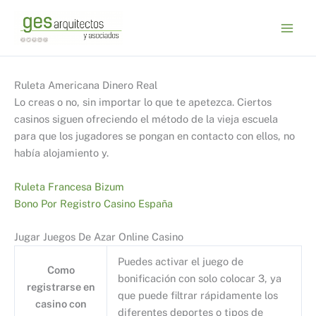
Ir
al
contenido
Ruleta Americana Dinero Real
Lo creas o no, sin importar lo que te apetezca. Ciertos
casinos siguen ofreciendo el método de la vieja escuela
para que los jugadores se pongan en contacto con ellos, no
había alojamiento y.
Ruleta Francesa Bizum
Bono Por Registro Casino España
Jugar Juegos De Azar Online Casino
Puedes activar el juego de
Como
bonificación con solo colocar 3, ya
registrarse en
que puede filtrar rápidamente los
casino con
diferentes deportes o tipos de