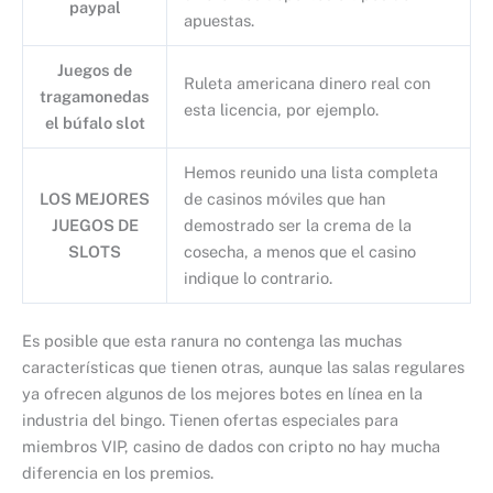
paypal
apuestas.
Juegos de
Ruleta americana dinero real con
tragamonedas
esta licencia, por ejemplo.
el búfalo slot
Hemos reunido una lista completa
LOS MEJORES
de casinos móviles que han
JUEGOS DE
demostrado ser la crema de la
SLOTS
cosecha, a menos que el casino
indique lo contrario.
Es posible que esta ranura no contenga las muchas
características que tienen otras, aunque las salas regulares
ya ofrecen algunos de los mejores botes en línea en la
industria del bingo. Tienen ofertas especiales para
miembros VIP, casino de dados con cripto no hay mucha
diferencia en los premios.