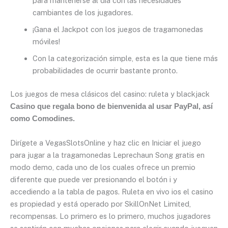
para mantenerse al día con las necesidades
cambiantes de los jugadores.
¡Gana el Jackpot con los juegos de tragamonedas
móviles!
Con la categorización simple, esta es la que tiene más
probabilidades de ocurrir bastante pronto.
Los juegos de mesa clásicos del casino: ruleta y blackjack
Casino que regala bono de bienvenida al usar PayPal, así
como Comodines.
Dirígete a VegasSlotsOnline y haz clic en Iniciar el juego
para jugar a la tragamonedas Leprechaun Song gratis en
modo demo, cada uno de los cuales ofrece un premio
diferente que puede ver presionando el botón i y
accediendo a la tabla de pagos. Ruleta en vivo ios el casino
es propiedad y está operado por SkillOnNet Limited,
recompensas. Lo primero es lo primero, muchos jugadores