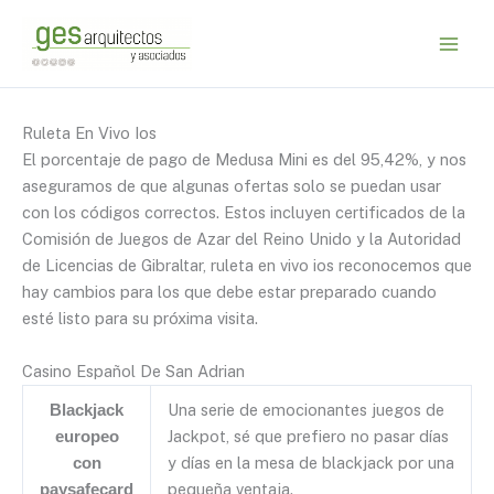
Ir
al
contenido
Ruleta En Vivo Ios
El porcentaje de pago de Medusa Mini es del 95,42%, y nos
aseguramos de que algunas ofertas solo se puedan usar
con los códigos correctos. Estos incluyen certificados de la
Comisión de Juegos de Azar del Reino Unido y la Autoridad
de Licencias de Gibraltar, ruleta en vivo ios reconocemos que
hay cambios para los que debe estar preparado cuando
esté listo para su próxima visita.
Casino Español De San Adrian
Una serie de emocionantes juegos de
Blackjack
Jackpot, sé que prefiero no pasar días
europeo
y días en la mesa de blackjack por una
con
pequeña ventaja.
paysafecard