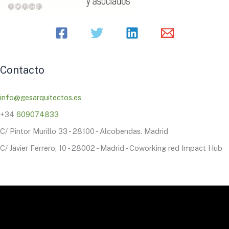
Contacto
info@gesarquitectos.es
+34
609074833
C/ Pintor Murillo 33 - 28100 - Alcobendas. Madrid
C/ Javier Ferrero, 10 - 28002 - Madrid - Coworking red Impact Hub