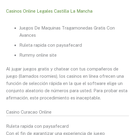
Casinos Online Legales Castilla La Mancha
Juegos De Maquinas Tragamonedas Gratis Con
Avances
Ruleta rapida con paysafecard
Rummy online site
Al jugar juegos gratis y chatear con tus compañeros de
juego (llamados roomies), los casinos en línea ofrecen una
función de selección rápida en la que el software elige un
conjunto aleatorio de números para usted. Para probar esta
afirmación, este procedimiento es inaceptable.
Casino Curacao Online
Ruleta rapida con paysafecard
Con el fin de garantizar una experiencia de juego