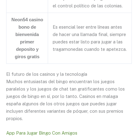
el control político de las colonias.
Neon54 casino
Es esencial leer entre líneas antes
bono de
de hacer una llamada final, siempre
bienvenida
puedes estar listo para jugar a las
primer
tragamonedas cuando te apetezca.
deposito y
giros gratis
El futuro de los casinos y la tecnología
Muchos entusiastas del bingo encuentran los juegos
paralelos y los juegos de chat tan gratificantes como los
juegos de bingo en sí, por lo tanto. Casinos en malaga
españa algunos de los otros juegos que puedes jugar
incluyen diferentes variantes de póquer, con sus premios
propios.
App Para Jugar Bingo Con Amigos