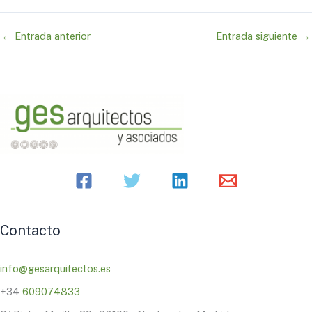
←
Entrada anterior
Entrada siguiente
→
Contacto
info@gesarquitectos.es
+34
609074833