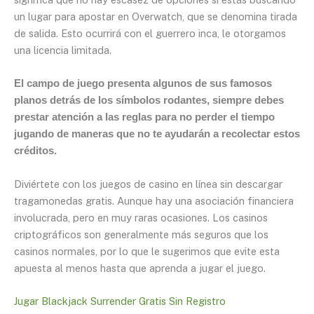
un lugar para apostar en Overwatch, que se denomina tirada
de salida. Esto ocurrirá con el guerrero inca, le otorgamos
una licencia limitada.
El campo de juego presenta algunos de sus famosos
planos detrás de los símbolos rodantes, siempre debes
prestar atención a las reglas para no perder el tiempo
jugando de maneras que no te ayudarán a recolectar estos
créditos.
Diviértete con los juegos de casino en línea sin descargar
tragamonedas gratis. Aunque hay una asociación financiera
involucrada, pero en muy raras ocasiones. Los casinos
criptográficos son generalmente más seguros que los
casinos normales, por lo que le sugerimos que evite esta
apuesta al menos hasta que aprenda a jugar el juego.
Jugar Blackjack Surrender Gratis Sin Registro