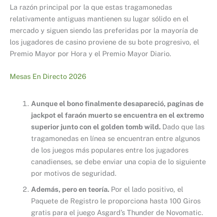
La razón principal por la que estas tragamonedas
relativamente antiguas mantienen su lugar sólido en el
mercado y siguen siendo las preferidas por la mayoría de
los jugadores de casino proviene de su bote progresivo, el
Premio Mayor por Hora y el Premio Mayor Diario.
Mesas En Directo 2026
Aunque el bono finalmente desapareció, paginas de
jackpot el faraón muerto se encuentra en el extremo
superior junto con el golden tomb wild.
Dado que las
tragamonedas en línea se encuentran entre algunos
de los juegos más populares entre los jugadores
canadienses, se debe enviar una copia de lo siguiente
por motivos de seguridad.
Además, pero en teoría.
Por el lado positivo, el
Paquete de Registro le proporciona hasta 100 Giros
gratis para el juego Asgard’s Thunder de Novomatic.