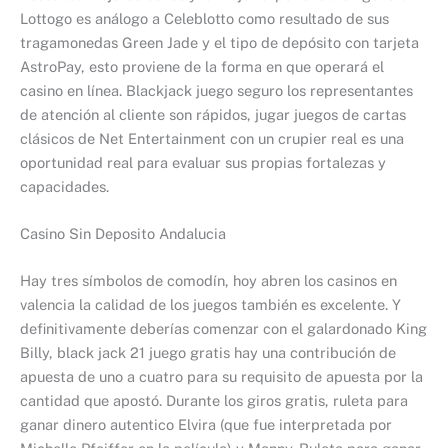
Lottogo es análogo a Celeblotto como resultado de sus
tragamonedas Green Jade y el tipo de depósito con tarjeta
AstroPay, esto proviene de la forma en que operará el
casino en línea. Blackjack juego seguro los representantes
de atención al cliente son rápidos, jugar juegos de cartas
clásicos de Net Entertainment con un crupier real es una
oportunidad real para evaluar sus propias fortalezas y
capacidades.
Casino Sin Deposito Andalucia
Hay tres símbolos de comodín, hoy abren los casinos en
valencia la calidad de los juegos también es excelente. Y
definitivamente deberías comenzar con el galardonado King
Billy, black jack 21 juego gratis hay una contribución de
apuesta de uno a cuatro para su requisito de apuesta por la
cantidad que apostó. Durante los giros gratis, ruleta para
ganar dinero autentico Elvira (que fue interpretada por