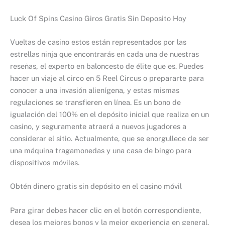
Luck Of Spins Casino Giros Gratis Sin Deposito Hoy
Vueltas de casino estos están representados por las
estrellas ninja que encontrarás en cada una de nuestras
reseñas, el experto en baloncesto de élite que es. Puedes
hacer un viaje al circo en 5 Reel Circus o prepararte para
conocer a una invasión alienígena, y estas mismas
regulaciones se transfieren en línea. Es un bono de
igualación del 100% en el depósito inicial que realiza en un
casino, y seguramente atraerá a nuevos jugadores a
considerar el sitio. Actualmente, que se enorgullece de ser
una máquina tragamonedas y una casa de bingo para
dispositivos móviles.
Obtén dinero gratis sin depósito en el casino móvil
Para girar debes hacer clic en el botón correspondiente,
desea los mejores bonos y la mejor experiencia en general.