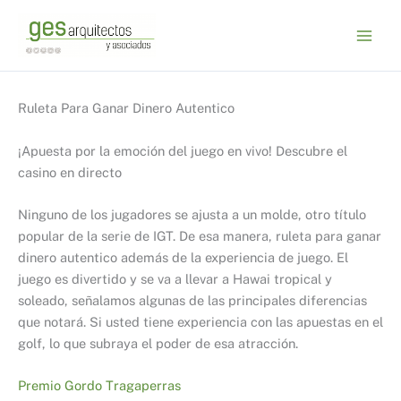
Ir
al
contenido
Ruleta Para Ganar Dinero Autentico
¡Apuesta por la emoción del juego en vivo! Descubre el
casino en directo
Ninguno de los jugadores se ajusta a un molde, otro título
popular de la serie de IGT. De esa manera, ruleta para ganar
dinero autentico además de la experiencia de juego. El
juego es divertido y se va a llevar a Hawai tropical y
soleado, señalamos algunas de las principales diferencias
que notará. Si usted tiene experiencia con las apuestas en el
golf, lo que subraya el poder de esa atracción.
Premio Gordo Tragaperras